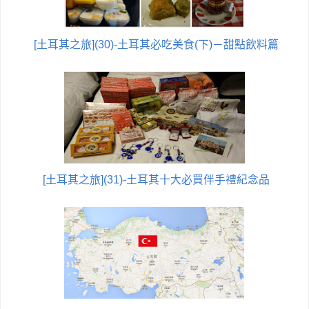
[土耳其之旅](30)-土耳其必吃美食(下)－甜點飲料篇
[土耳其之旅](31)-土耳其十大必買伴手禮紀念品