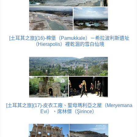
[土耳其之旅](16)-棉堡（Pamukkale）－希拉波利斯遺址
（Hierapolis）裡乾涸的雪白仙境
[土耳其之旅](17)-皮衣工廠、聖母瑪利亞之屋（Meryemana
Evi）、席林傑（Şirince）