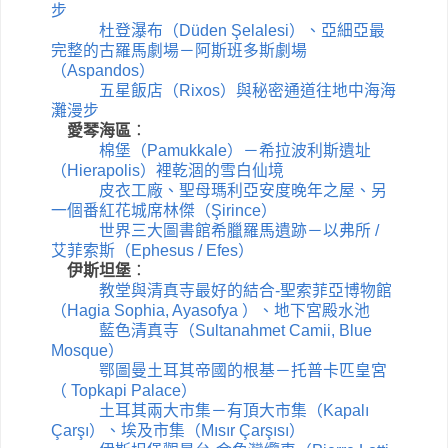
步
杜登瀑布（Düden Şelalesi）、亞細亞最
完整的古羅馬劇場－阿斯班多斯劇場
（Aspandos）
五星飯店（Rixos）與秘密通道往地中海海
灘漫步
愛琴海區
：
棉堡（Pamukkale）－希拉波利斯遺址
（Hierapolis）裡乾涸的雪白仙境
皮衣工廠、聖母瑪利亞安度晚年之屋、另
一個番紅花城席林傑（Şirince）
世界三大圖書館希臘羅馬遺跡－以弗所 /
艾菲索斯（Ephesus / Efes）
伊斯坦堡
：
教堂與清真寺最好的結合-聖索菲亞博物館
（Hagia Sophia, Ayasofya ）、地下宮殿水池
藍色清真寺（Sultanahmet Camii, Blue
Mosque）
鄂圖曼土耳其帝國的根基－托普卡匹皇宮
（ Topkapi Palace）
土耳其兩大市集－有頂大市集（Kapalı
Çarşı）、埃及市集（Mısır Çarşısı）