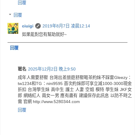
回覆
回覆
ciuigi
2019年8月7日 凌晨12:14
如果能對您有幫助就好~
回覆
匿名
2025年12月2日 晚上9:50
成年人需要舒壓 台灣出差旅遊舒壓喝茶約妹不踩雷Gleezy：
tw1234和TG：nini9595 首次約妹即可享立減1000-3000現金
折扣 台灣學生妹 高中生 護士 人妻 空姐 模特 學生妹 JKF女
郎 網絡紅人 兩女一男 應有盡有 建議保存此訊息 以防不時之
需 官網 http://www.5280344.com
回覆