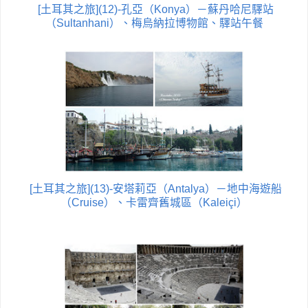
[土耳其之旅](12)-孔亞（Konya）－蘇丹哈尼驛站
（Sultanhani）、梅烏納拉博物館、驛站午餐
[土耳其之旅](13)-安塔莉亞（Antalya）－地中海遊船
（Cruise）、卡雷齊舊城區（Kaleiçi）