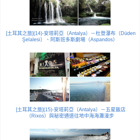
[土耳其之旅](14)-安塔莉亞（Antalya）－杜登瀑布（Düden
Şelalesi）、阿斯班多斯劇場（Aspandos）
[土耳其之旅](15)-安塔莉亞（Antalya）－五星飯店
（Rixos）與秘密通道往地中海海灘漫步