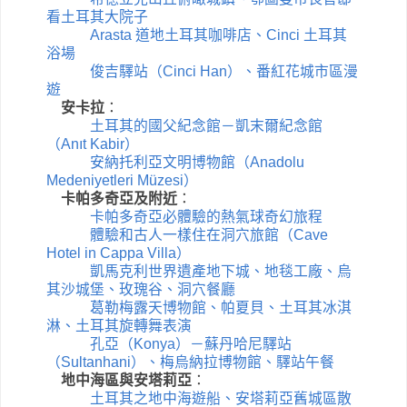
看土耳其大院子
Arasta 道地土耳其咖啡店、Cinci 土耳其
浴場
俊吉驛站（Cinci Han）、番紅花城市區漫
遊
安卡拉
：
土耳其的國父紀念館－凱末爾紀念館
（Anıt Kabir）
安納托利亞文明博物館（Anadolu
Medeniyetleri Müzesi）
卡帕多奇亞及附近
：
卡帕多奇亞必體驗的熱氣球奇幻旅程
體驗和古人一樣住在洞穴旅館（Cave
Hotel in Cappa Villa）
凱馬克利世界遺產地下城、地毯工廠、烏
其沙城堡、玫瑰谷、洞穴餐廳
葛勒梅露天博物館、帕夏貝、土耳其冰淇
淋、土耳其旋轉舞表演
孔亞（Konya）－蘇丹哈尼驛站
（Sultanhani）、梅烏納拉博物館、驛站午餐
地中海區與安塔莉亞
：
土耳其之地中海遊船、安塔莉亞舊城區散