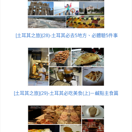
[土耳其之旅](28)-土耳其必去5地方、必體驗5件事
[土耳其之旅](29)-土耳其必吃美食(上)－鹹點主食篇