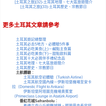
[土耳其之旅](32)-土耳其地理、七大區旅遊簡介
[土耳其之旅](33)-土耳其歷史、宗教節日
更多土耳其文章請參考
土耳其遊記總整理
土耳其必去5地方、必體驗5件事
土耳其必吃美食(上)－鹹點主食篇
土耳其必吃美食(下)－甜點飲料篇
土耳其十大必買伴手禮紀念品
土耳其地理、七大區旅遊簡介
土耳其歷史、宗教節日
土航體驗
：
土耳其航空初體驗（Turkish Airline）
土耳其航空國內線－伊斯坦堡機場至安卡
拉（Domestic Flight to Ankara）
伊斯坦堡阿塔圖克機場貴賓室
（Primeclass Lounge in Atatürk Airport）
番紅花城
Safranbolu
：
希德立克山丘俯瞰城鎮、鄂圖曼市長官邸