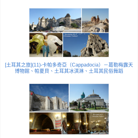
[土耳其之旅](11)-卡帕多奇亞（Cappadocia）－葛勒梅露天
博物館、帕夏貝、土耳其冰淇淋、土耳其民俗舞蹈