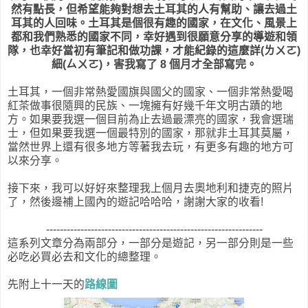
然有點長，但希望能夠對想去土耳其的人有幫助、讓去過
土
耳其的人回味。
土耳其是個很有趣的國家，在文化、風景上
都和我們熟悉的國家不同，
幸好遇到很願意分享的導遊和領
隊，也幸好當初有筆記和做功課，才能紀錄的這麼詳(ㄌㄨㄛ)
細(ㄙㄨㄛ)，害我寫了 8 個月才全部寫完。
土耳其，一個非常熱愛國旗與國父的國家、一個非常熱愛喝
紅茶做事很隨興的民族、一塊擁有好幾千年文明古蹟的地
方。
如果要我選一個目前為止去過最漂亮的國家，我會選瑞
士，但如果要我選一個最特別的國家，那就非土耳其莫屬，
當然世界上還有很多地方等著我去玩，有更多有趣的地方可
以來分享。
接下來，我可以好好來整理我上個月去奧地利和捷克的照片
了，然後邊補上國內的遊記哈哈哈，謝謝大家的收看!
---------------------------------------------------------------
這系列文章分為兩部分，一部分是遊記，另一部分則是一些
必吃必買必去和文化的總整理。
先附上十一天的
路線圖