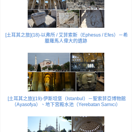
[土耳其之旅](18)-以弗所 / 艾菲索斯（Ephesus / Efes）－希
臘羅馬人偉大的遺跡
[土耳其之旅](19)-伊斯坦堡（Istanbul）－聖索菲亞博物館
（Ayasofya）、地下宮殿水池（Yerebatan Sarnıcı）