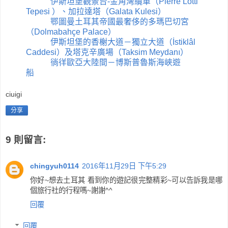
伊斯坦堡觀景台-金角灣纜車（Pierre Lotti
Tepesi ）、加拉達塔（Galata Kulesi）
鄂圖曼土耳其帝國最奢侈的多瑪巴切宮
（Dolmabahçe Palace）
伊斯坦堡的香榭大道－獨立大道（İstiklâl
Caddesi）及塔克辛廣場（Taksim Meydanı）
徜徉歐亞大陸間－博斯普魯斯海峽遊
船
ciuigi
分享
9 則留言:
chingyuh0114
2016年11月29日 下午5:29
你好~想去土耳其 看到你的遊記很完整精彩~可以告訴我是哪
個旅行社的行程嗎~謝謝^^
回覆
回覆